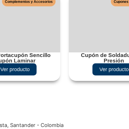
Complementos y Accesorios
Cupones 
 Portacupón Sencillo
Cupón de Soldadu
upón Laminar
Presión
Ver producto
Ver producto
esta, Santander - Colombia