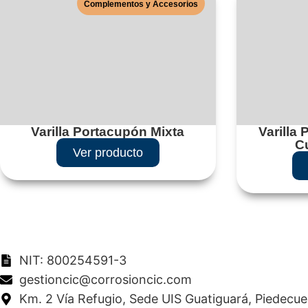
Complementos y Accesorios
Varilla Portacupón Mixta
Varilla
C
Ver producto
NIT: 800254591-3
gestioncic@corrosioncic.com
Km. 2 Vía Refugio, Sede UIS Guatiguará, Piedecu