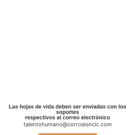
Condiciones
•
Tipo de Contratación:
Contrato a término
fijo – Renovable.
•
Horario:
Lunes a Sábados – 44 horas
semanales.
•
Salario:
A convenir. (Según certificaciones
académicas y experiencia laboral).
Las hojas de vida deben ser enviadas con los
soportes
respectivos al correo electrónico
talentohumano@corrosioncic.com