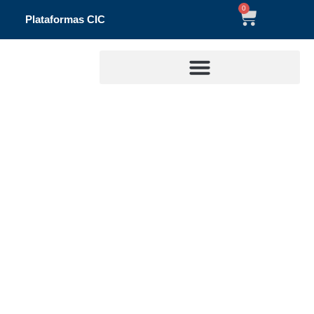
0
Plataformas CIC
Técnico asistente con
discapacidad
/
/ Técnico asistente con discapacidad
Inicio
Noticia