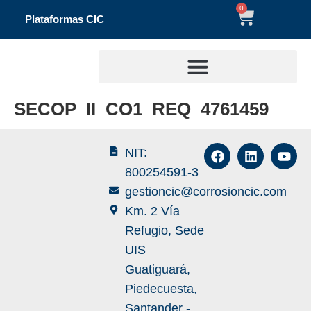
0
Plataformas CIC
SECOP II_CO1_REQ_4761459
NIT:
800254591-3
gestioncic@corrosioncic.com
Km. 2 Vía
Refugio, Sede
UIS
Guatiguará,
Piedecuesta,
Santander -