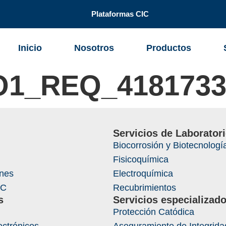
Plataformas CIC
Inicio
Nosotros
Productos
O1_REQ_418173
Servicios de Laborator
Biocorrosión y Biotecnologí
Fisicoquímica
ones
Electroquímica
IC
Recubrimientos
s
Servicios especializad
Protección Catódica