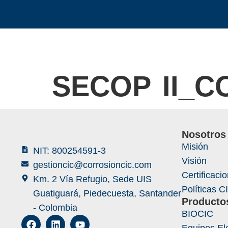
SECOP II_C
Nosotros
Misión
NIT: 800254591-3
Visión
gestioncic@corrosioncic.com
Certificaci
Km. 2 Vía Refugio, Sede UIS
Políticas C
Guatiguará, Piedecuesta, Santander
Producto
- Colombia
BIOCIC