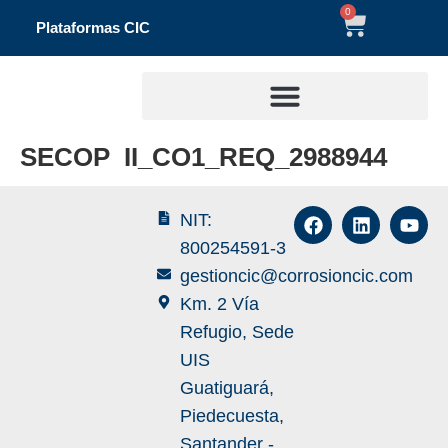
0
Plataformas CIC
SECOP II_CO1_REQ_2988944
NIT:
800254591-3
gestioncic@corrosioncic.com
Km. 2 Vía
Refugio, Sede
UIS
Guatiguará,
Piedecuesta,
Santander -