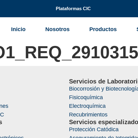
Plataformas CIC
Inicio
Nosotros
Productos
O1_REQ_291031
Servicios de Laborator
Biocorrosión y Biotecnologí
Fisicoquímica
ones
Electroquímica
IC
Recubrimientos
s
Servicios especializad
Protección Catódica