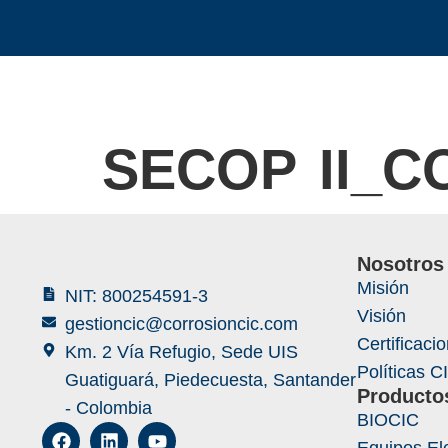
SECOP II_C
Nosotros
Misión
NIT: 800254591-3
Visión
gestioncic@corrosioncic.com
Certificaci
Km. 2 Vía Refugio, Sede UIS
Políticas C
Guatiguará, Piedecuesta, Santander
Producto
- Colombia
BIOCIC