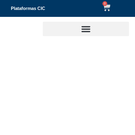
0
Plataformas CIC
SIGCO: Sistema de Información para la Gestión
de la Corrosión
/
/ SIGCO: Sistema de Información
Inicio
Revista divulga
para la Gestión de la Corrosión