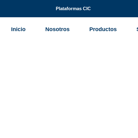
Plataformas CIC
Inicio
Nosotros
Productos
usa con tres (3) impactos costosos
ntos térmicos: Una sola causa con tres (3) impacto