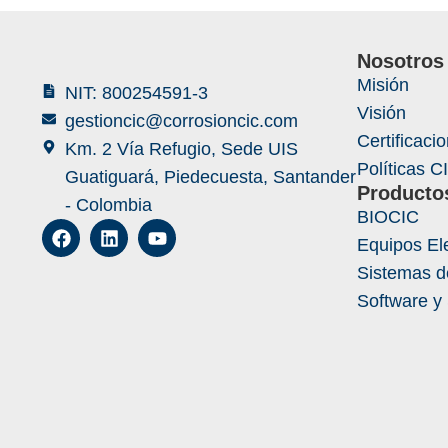
Nosotros
Misión
NIT: 800254591-3
Visión
gestioncic@corrosioncic.com
Certificaci
Km. 2 Vía Refugio, Sede UIS
Políticas C
Guatiguará, Piedecuesta, Santander
Producto
- Colombia
BIOCIC
Equipos El
Sistemas d
Software y