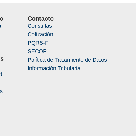
io
Contacto
a
Consultas
Cotización
PQRS-F
SECOP
os
Política de Tratamiento de Datos
Información Tributaria
d
es