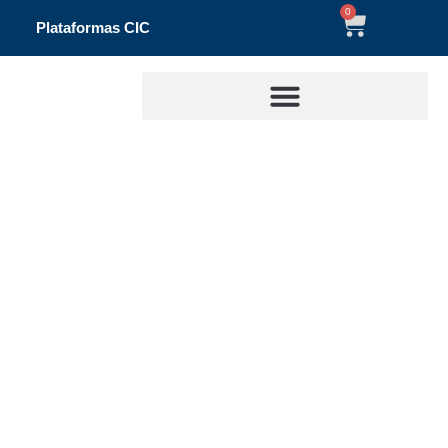
0
Plataformas CIC
Búsqueda de soluciones para la protección
interna y externa de tuberías de perforación para
alta presión y alta
/
/ Búsqueda de soluciones para la
Inicio
Revista divulga
protección interna y externa de tuberías de
perforación para alta presión y alta